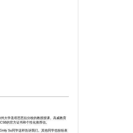
加州大学圣塔芭芭拉分校的教授授课。高威教育
CSB的官方证书和个性化推荐信。
ily Su同学这样告诉我们。其他同学也纷纷表