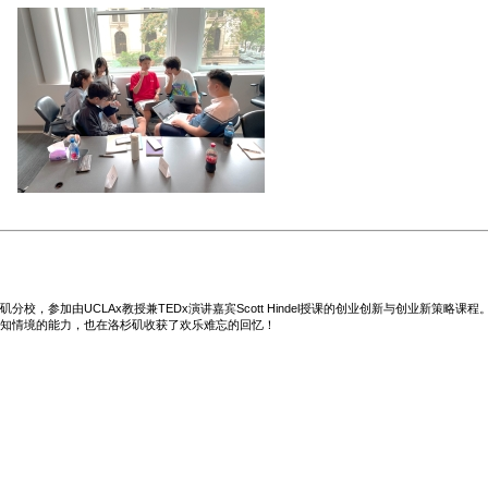
校，参加由UCLAx教授兼TEDx演讲嘉宾Scott Hindel授课的创业创新与创业新策略
知情境的能力，也在洛杉矶收获了欢乐难忘的回忆！