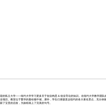
迎的私立大学——纽约大学学习更多关于创业构思 & 创业导论的知识。在纽约大学教学团队
业项目。教室位于繁华的曼哈顿中城，课外，学生们便捷直达纽约的各大著名景点，充分体
获了宝贵的启发，为旅程画上了完美的句号。